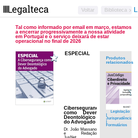
L
Voltar
Biblioteca
Tal como informado por email em março, estamos
a encerrar progressivamente a nossa atividade
em Portugal e o serviço deixará de estar
operacional no final de 2026
ESPECIAL
Produtos
relacionados
Cibersegurança
Legislação
como Dever
|
Deontológico
Jurisprudência
do Advogado
|
Formulários
.
Dr. João Massano
e Redação
JusNet