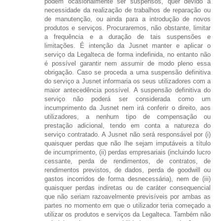
podem ocasionalmente ser suspensos, quer devido à
necessidade da realização de trabalhos de reparação ou
de manutenção, ou ainda para a introdução de novos
produtos e serviços. Procuraremos, não obstante, limitar
a frequência e a duração de tais suspensões e
limitações. É intenção da Jusnet manter e aplicar o
serviço da Legalteca de forma indefinida, no entanto não
é possível garantir nem assumir de modo pleno essa
obrigação. Caso se proceda a uma suspensão definitiva
do serviço a Jusnet informaria os seus utilizadores com a
maior antecedência possível. A suspensão definitiva do
serviço não poderá ser considerada como um
incumprimento da Jusnet nem irá conferir o direito, aos
utilizadores, a nenhum tipo de compensação ou
prestação adicional, tendo em conta a natureza do
serviço contratado. A Jusnet não será responsável por (i)
quaisquer perdas que não lhe sejam imputáveis a título
de incumprimento, (ii) perdas empresariais (incluindo lucro
cessante, perda de rendimentos, de contratos, de
rendimentos previstos, de dados, perda de goodwill ou
gastos incorridos de forma desnecessária), nem de (iii)
quaisquer perdas indiretas ou de caráter consequencial
que não seriam razoavelmente previsíveis por ambas as
partes no momento em que o utilizador teria começado a
utilizar os produtos e serviços da Legalteca. Também não