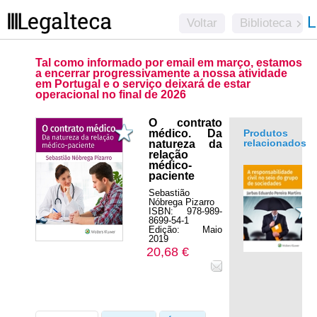
L
Voltar
Biblioteca
Tal como informado por email em março, estamos
a encerrar progressivamente a nossa atividade
em Portugal e o serviço deixará de estar
operacional no final de 2026
O contrato
médico. Da
Produtos
relacionados
natureza da
relação
médico-
paciente
Sebastião
Nóbrega Pizarro
ISBN: 978-989-
8699-54-1
Edição: Maio
2019
20,68 €
.