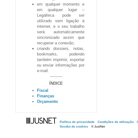
em
qualquer momento
e
em
qualquer lugar
–
Legalteca pode ser
utilizado sem ligação à
internet, e o seu trabalho
será automaticamente
sincronizado assim que
recuperar a conexão;
criando dossiers, notas,
bookmarks, podendo
também
imprimir
,
exportar
ou
enviar
informações por
e-mail.
----------
ÍNDICE
Fiscal
Finanças
Orçamento
Política de privacidade
Condições de utilização
Gestão de cookies
© JustNet