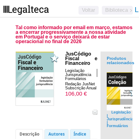
L
Voltar
Biblioteca
Tal como informado por email em março, estamos
a encerrar progressivamente a nossa atividade
em Portugal e o serviço deixará de estar
operacional no final de 2026
JusCódigo
Fiscal e
Produtos
relacionados
Financeiro
Legislação |
Jurisprudência |
Formulários
Redação JusNet
Subscrição Anual
106,00 €
Legislação
|
Jurisprudência
|
Formulários
.
Descrição
Autores
Índice