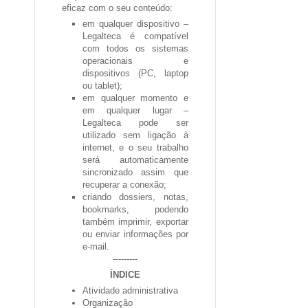
eficaz com o seu conteúdo:
em
qualquer dispositivo
–
Legalteca é compatível
com todos os sistemas
operacionais e
dispositivos (PC, laptop
ou tablet);
em
qualquer momento
e
em
qualquer lugar
–
Legalteca pode ser
utilizado sem ligação à
internet, e o seu trabalho
será automaticamente
sincronizado assim que
recuperar a conexão;
criando dossiers, notas,
bookmarks, podendo
também
imprimir
,
exportar
ou
enviar
informações por
e-mail.
---------
ÍNDICE
Atividade administrativa
Organização